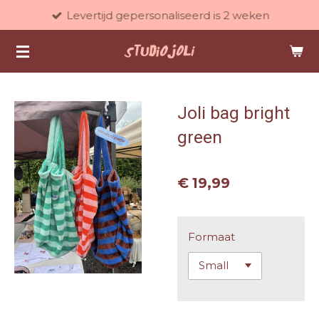
Levertijd gepersonaliseerd is 2 weken
Ga
direct
naar
de
hoofdinhoud
Joli bag bright
green
€ 19,99
Formaat