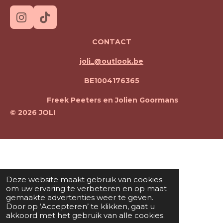
I
T
n
i
CONTACT
s
k
t
T
joli_@outlook.be
a
o
g
k
BE1004176365
r
a
Freek Peeters en Jolien Goormans
m
© 2026 JOLI
Deze website maakt gebruik van cookies
om uw ervaring te verbeteren en op maat
gemaakte advertenties weer te geven.
Door op ‘Accepteren’ te klikken, gaat u
akkoord met het gebruik van alle cookies.