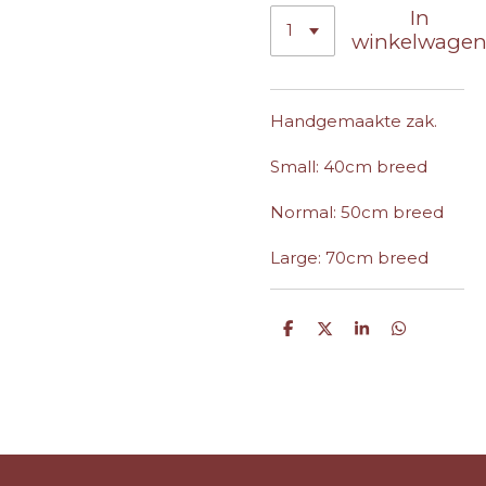
In
winkelwage
Handgemaakte zak.
Small: 40cm breed
Normal: 50cm breed
Large: 70cm breed
D
D
S
D
e
e
h
e
l
e
a
l
e
l
r
e
n
e
n