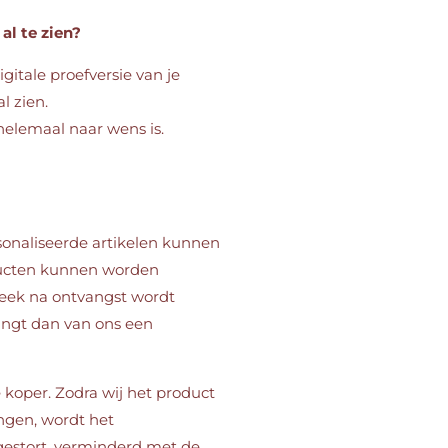
al te zien?
digitale proefversie van je
l zien.
helemaal naar wens is.
sonaliseerde artikelen kunnen
ducten kunnen worden
eek na ontvangst wordt
vangt dan van ons een
 koper. Zodra wij het product
ngen, wordt het
estort, verminderd met de