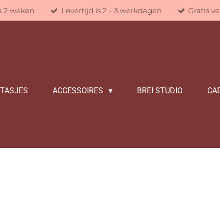
is 2 weken
Levertijd is 2 - 3 werkdagen
Gratis v
/TASJES
ACCESSOIRES
BREI STUDIO
CA