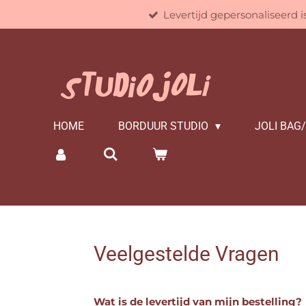
Levertijd gepersonaliseerd 
Ga
direct
naar
de
hoofdinhoud
HOME
BORDUUR STUDIO
JOLI BAG
Veelgestelde Vragen
Wat is de levertijd van mijn bestelling?