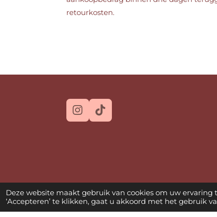
retourkosten.
I
T
n
i
s
k
t
T
a
o
g
k
r
a
Deze website maakt gebruik van cookies om uw ervaring 
m
‘Accepteren’ te klikken, gaat u akkoord met het gebruik van
© 2026 JOLI