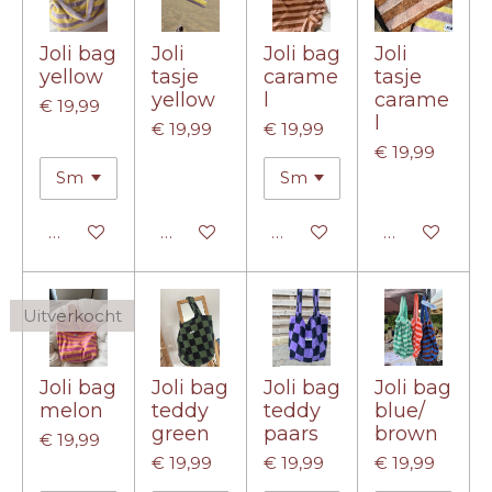
Joli bag
Joli
Joli bag
Joli
yellow
tasje
carame
tasje
yellow
l
carame
€ 19,99
l
€ 19,99
€ 19,99
€ 19,99
Houd mij op de hoogte
In winkelwagen
In winkelwagen
In winkelwa
Uitverkocht
Joli bag
Joli bag
Joli bag
Joli bag
melon
teddy
teddy
blue/
green
paars
brown
€ 19,99
€ 19,99
€ 19,99
€ 19,99