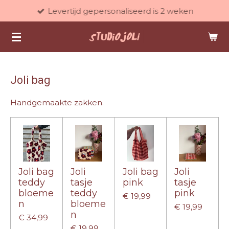
Levertijd gepersonaliseerd is 2 weken
Ga
direct
naar
de
hoofdinhoud
Joli bag
Handgemaakte zakken.
Joli bag
Joli
Joli bag
Joli
teddy
tasje
pink
tasje
bloeme
teddy
pink
€ 19,99
n
bloeme
€ 19,99
n
€ 34,99
€ 19,99