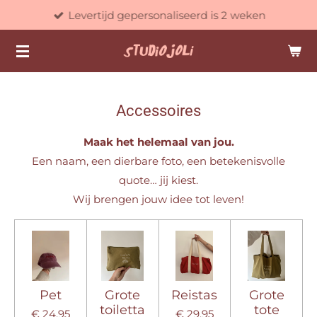
Levertijd gepersonaliseerd is 2 weken
Ga
direct
naar
de
hoofdinhoud
Accessoires
Maak het helemaal van jou.
Een naam, een dierbare foto, een betekenisvolle
quote… jij kiest.
Wij brengen jouw idee tot leven!
Pet
Grote
Reistas
Grote
toiletta
tote
€ 24,95
€ 29,95