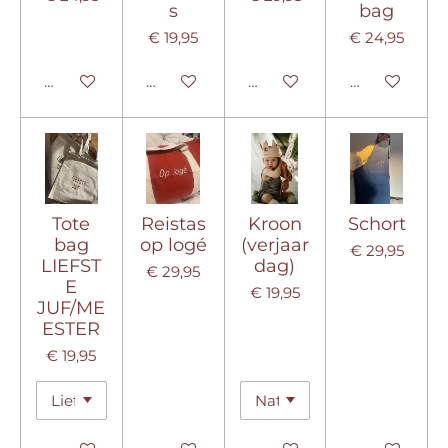
s
bag
€ 19,95
€ 24,95
Bekijk details
Bekijk details
Bekijk details
Bekijk detail
Tote
Reistas
Kroon
Schort
bag
op logé
(verjaar
€ 29,95
LIEFST
dag)
€ 29,95
E
€ 19,95
JUF/ME
ESTER
€ 19,95