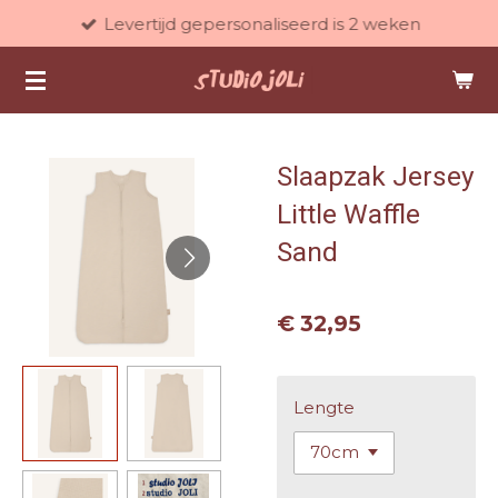
Levertijd gepersonaliseerd is 2 weken
Ga
direct
naar
de
hoofdinhoud
Slaapzak Jersey
Little Waffle
Sand
€ 32,95
Lengte