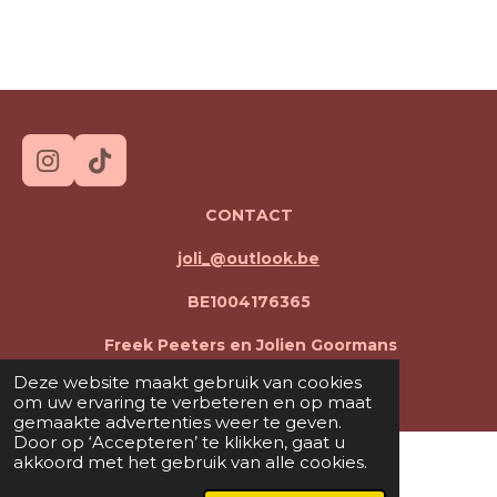
l
e
a
l
e
l
r
e
n
e
n
I
T
n
i
CONTACT
s
k
t
T
joli_@outlook.be
a
o
g
k
BE1004176365
r
a
Freek Peeters en Jolien Goormans
m
© 2026 JOLI
Deze website maakt gebruik van cookies
om uw ervaring te verbeteren en op maat
gemaakte advertenties weer te geven.
Door op ‘Accepteren’ te klikken, gaat u
akkoord met het gebruik van alle cookies.