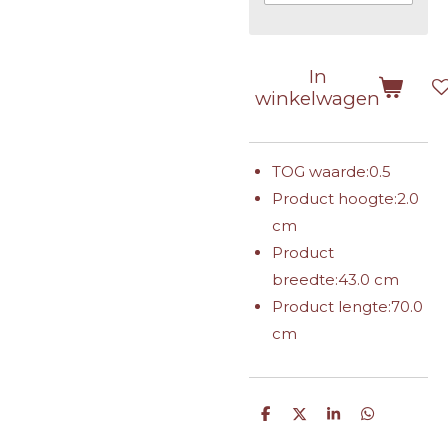
In
winkelwagen
TOG waarde:
0.5
Product hoogte:
2.0
cm
Product
breedte:
43.0 cm
Product lengte:
70.0
cm
D
D
S
D
e
e
h
e