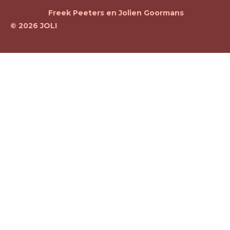
a
Freek Peeters en Jolien Goormans
m
© 2026 JOLI