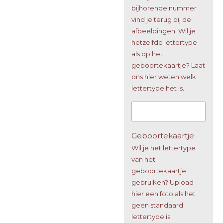
bijhorende nummer
vind je terug bij de
afbeeldingen. Wil je
hetzelfde lettertype
als op het
geboortekaartje? Laat
ons hier weten welk
lettertype het is.
Geboortekaartje
Wil je het lettertype
van het
geboortekaartje
gebruiken? Upload
hier een foto als het
geen standaard
lettertype is.