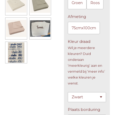
Groen
Roos
Afmeting
75cmx100cm
Kleur draad
Wil je meerdere
kleuren? Duid
onderaan
‘meerkleurig’ aan en
vermeld bij ‘meer info’
welke kleuren je
wenst.
Plaats borduring