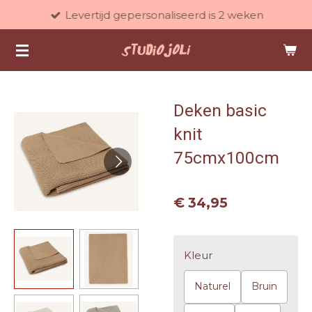
Levertijd gepersonaliseerd is 2 weken
Ga
direct
naar
de
hoofdinhoud
Deken basic
knit
75cmx100cm
€ 34,95
Kleur
Naturel
Bruin