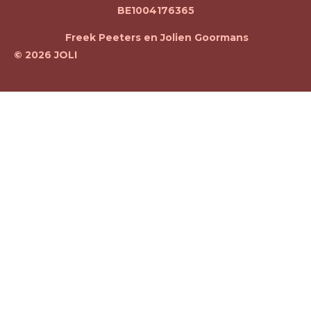
g
k
BE1004176365
r
a
Freek Peeters en Jolien Goormans
m
© 2026 JOLI