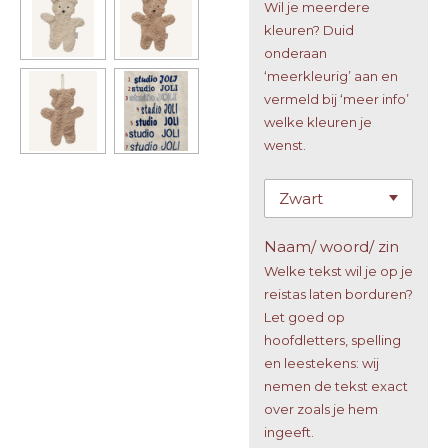
Wil je meerdere
kleuren? Duid
onderaan
‘meerkleurig’ aan en
vermeld bij ‘meer info’
welke kleuren je
wenst.
Naam/ woord/ zin
Welke tekst wil je op je
reistas laten borduren?
Let goed op
hoofdletters, spelling
en leestekens: wij
nemen de tekst exact
over zoals je hem
ingeeft.