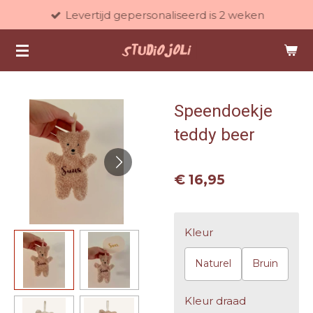
Levertijd gepersonaliseerd is 2 weken
Ga
direct
naar
de
hoofdinhoud
Speendoekje
teddy beer
€ 16,95
Kleur
Naturel
Bruin
Kleur draad