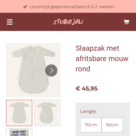
Levertijd gepersonaliseerd is 2 weken
Ga
direct
naar
de
hoofdinhoud
Slaapzak met
afritsbare mouw
rond
€ 45,95
Lengte
70cm
90cm