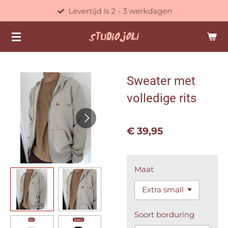
Levertijd is 2 - 3 werkdagen
Ga
direct
naar
de
hoofdinhoud
Sweater met
volledige rits
€ 39,95
Maat
Soort borduring