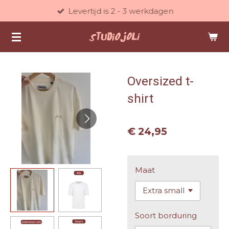
Levertijd is 2 - 3 werkdagen
Ga
direct
naar
de
hoofdinhoud
Oversized t-
shirt
€ 24,95
Maat
Soort borduring