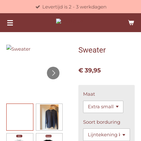
Levertijd is 2 - 3 werkdagen
Ga
direct
naar
de
hoofdinhoud
Sweater
€ 39,95
Maat
Soort borduring