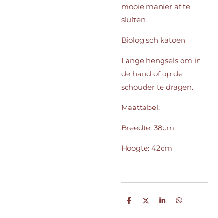
mooie manier af te
sluiten.
Biologisch katoen
Lange hengsels om in
de hand of op de
schouder te dragen.
Maattabel:
Breedte: 38cm
Hoogte: 42cm
D
D
S
D
e
e
h
e
l
e
a
l