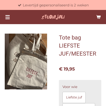
Levertijd gepersonaliseerd is 2 weken
Ga
direct
naar
de
hoofdinhoud
Tote bag
LIEFSTE
JUF/MEESTER
€ 19,95
Voor wie
Liefste juf