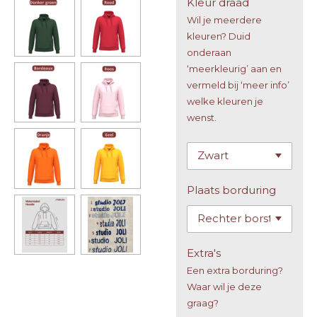
Kleur draad
Wil je meerdere
kleuren? Duid
onderaan
‘meerkleurig’ aan en
vermeld bij ‘meer info’
welke kleuren je
wenst.
Plaats borduring
Extra's
Een extra borduring?
Waar wil je deze
graag?