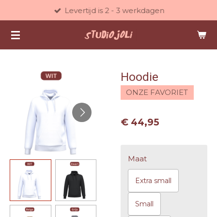
Levertijd is 2 - 3 werkdagen
Ga
direct
naar
de
hoofdinhoud
Hoodie
ONZE FAVORIET
€ 44,95
Maat
Extra small
Small