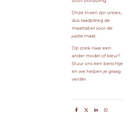
soort borduring.
Onze truien zijn unisex,
dus raadpleeg de
maattabel voor de
juiste maat.
Op zoek naar een
ander model of kleur?
Stuur ons een berichtje
en we helpen je graag
verder.
D
D
S
D
e
e
h
e
l
e
a
l
e
l
r
e
n
e
n