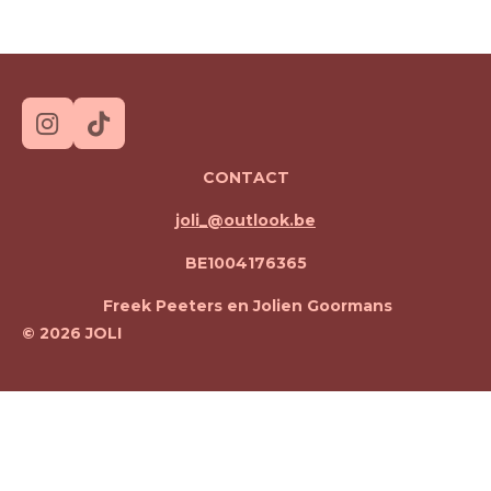
I
T
n
i
CONTACT
s
k
t
T
joli_@outlook.be
a
o
g
k
BE1004176365
r
a
Freek Peeters en Jolien Goormans
m
© 2026 JOLI