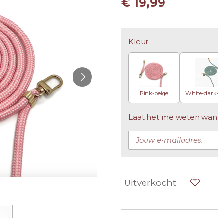
€ 19,99
Kleur
Pink-beige
White-dark
Laat het me weten wanne
Uitverkocht