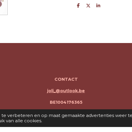
D
D
S
e
e
h
l
e
a
e
l
r
n
e
CONTACT
joli_@outlook.be
BE1004176365
Freek Peeters en Jolien Goormans
 te verbeteren en op maat gemaakte advertenties weer t
k van alle cookies.