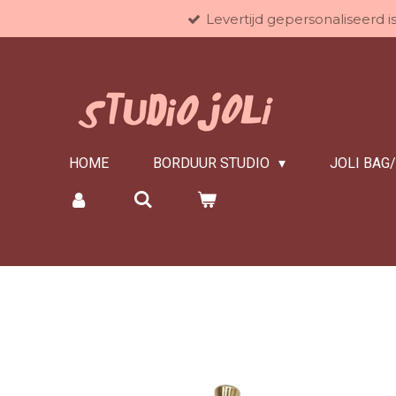
Levertijd gepersonaliseerd 
Ga
direct
naar
de
hoofdinhoud
HOME
BORDUUR STUDIO
JOLI BAG