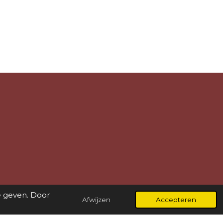
e geven. Door
Afwijzen
Accepteren