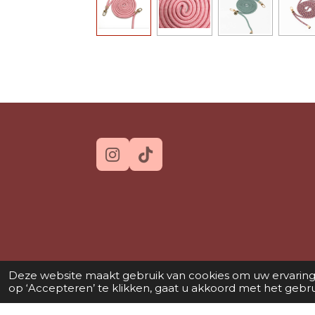
I
T
n
i
s
k
t
T
a
o
g
k
r
a
Deze website maakt gebruik van cookies om uw ervaring
m
op ‘Accepteren’ te klikken, gaat u akkoord met het gebrui
© 2026 JOLI