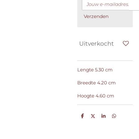
Verzenden
Uitverkocht
Lengte 5.30 cm
Breedte 4.20 cm
Hoogte 4.60 cm
D
D
S
D
e
e
h
e
l
e
a
l
e
l
r
e
n
e
n