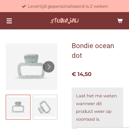
Levertijd gepersonaliseerd is 2 weken
Ga
direct
naar
de
hoofdinhoud
Bondie ocean
dot
€ 14,50
Laat het me weten
wanneer dit
product weer op
voorraad is.