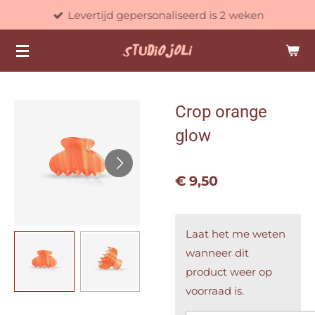
Levertijd gepersonaliseerd is 2 weken
Ga
direct
naar
de
hoofdinhoud
Crop orange
glow
€ 9,50
Laat het me weten
wanneer dit
product weer op
voorraad is.