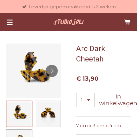
Levertijd gepersonaliseerd is 2 weken
Ga
direct
naar
de
hoofdinhoud
Arc Dark
Cheetah
€ 13,90
In
winkelwage
7 cm x 3 cm x 4 cm