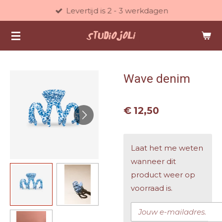
Levertijd is 2 - 3 werkdagen
Ga
direct
naar
de
hoofdinhoud
Wave denim
€ 12,50
Laat het me weten
wanneer dit
product weer op
voorraad is.