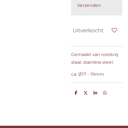
Verzenden
Uitverkocht
Gemaakt van roestvrij
staal, stainless steel.
ca. Ø17 - 19mm
D
D
S
D
e
e
h
e
l
e
a
l
e
l
r
e
n
e
n