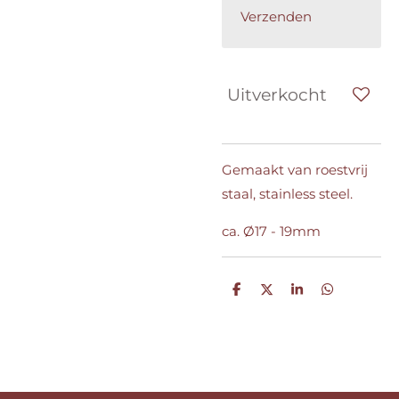
Verzenden
Uitverkocht
Gemaakt van roestvrij
staal, stainless steel.
ca. Ø17 - 19mm
D
D
S
D
e
e
h
e
l
e
a
l
e
l
r
e
n
e
n