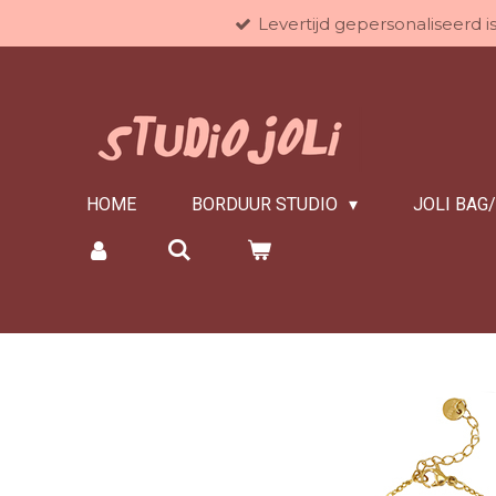
Levertijd gepersonaliseerd 
Ga
direct
naar
de
hoofdinhoud
HOME
BORDUUR STUDIO
JOLI BAG