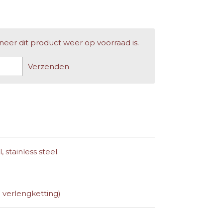
er dit product weer op voorraad is.
Verzenden
 stainless steel.
 verlengketting)