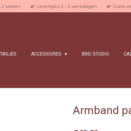
is 2 weken
Levertijd is 2 - 3 werkdagen
Gratis v
/TASJES
ACCESSOIRES
BREI STUDIO
CA
Armband pa