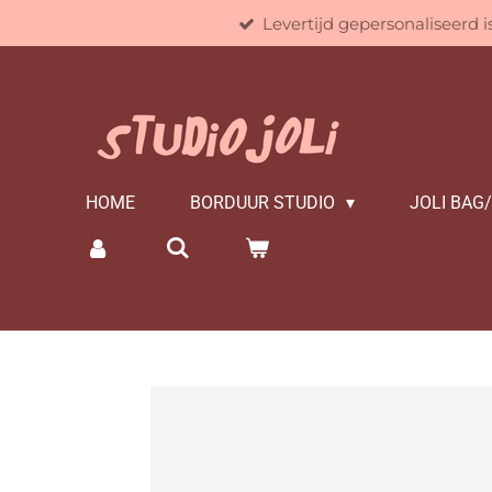
Levertijd gepersonaliseerd 
Ga
direct
naar
de
hoofdinhoud
HOME
BORDUUR STUDIO
JOLI BAG