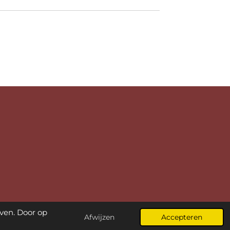
ven. Door op
Afwijzen
Accepteren