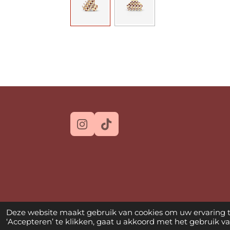
I
T
n
i
s
k
t
T
a
o
g
k
r
a
Deze website maakt gebruik van cookies om uw ervaring 
m
‘Accepteren’ te klikken, gaat u akkoord met het gebruik van
© 2026 JOLI