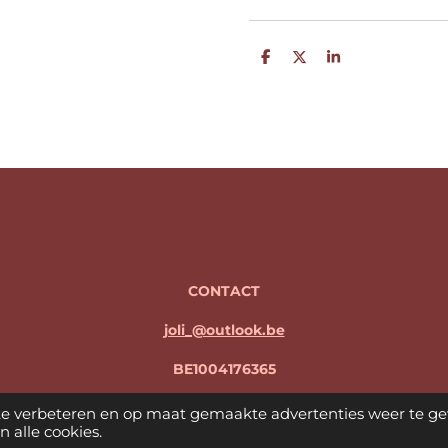
D
D
S
e
e
h
l
e
a
e
l
r
n
e
CONTACT
joli_@outlook.be
BE1004176365
Freek Peeters en Jolien Goormans
te verbeteren en op maat gemaakte advertenties weer te ge
 alle cookies.